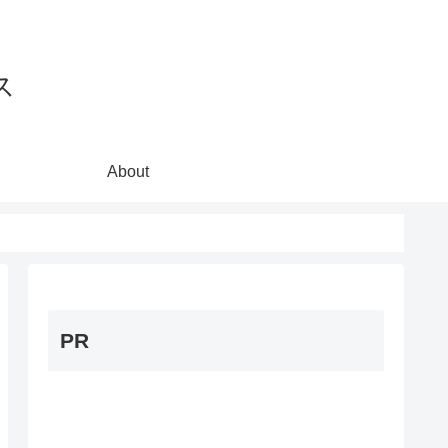
ス
About
PR