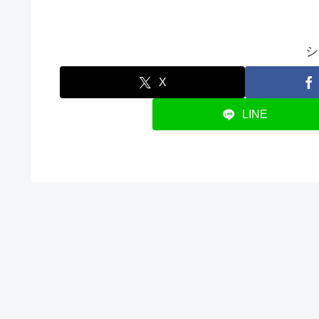
シ
X
LINE