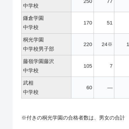
250
77
中学校
鎌倉学園
170
51
中学校
桐光学園
220
24※
中学校男子部
藤嶺学園藤沢
105
7
中学校
武相
60
—
中学校
※付きの桐光学園の合格者数は、男女の合計