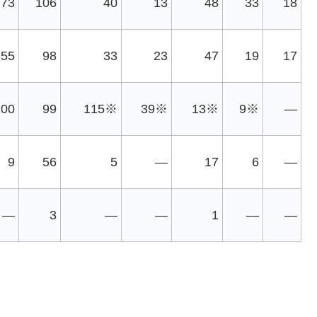
73
106
40
13
48
33
18
55
98
33
23
47
19
17
100
99
115※
39※
13※
9※
—
9
56
5
—
17
6
—
—
3
—
—
1
—
—