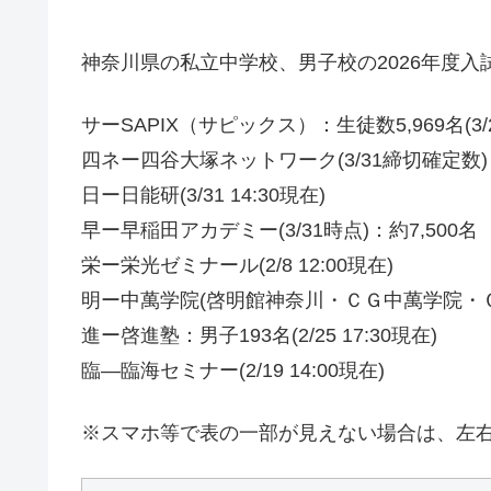
神奈川県の私立中学校、男子校の2026年度入試
サーSAPIX（サピックス）：生徒数5,969名(3/
四ネー四谷大塚ネットワーク(3/31締切確定数)
日ー日能研(3/31 14:30現在)
早ー早稲田アカデミー(3/31時点)：約7,500名
栄ー栄光ゼミナール(2/8 12:00現在)
明ー中萬学院(啓明館神奈川・ＣＧ中萬学院・ＣＧ
進ー啓進塾：男子193名(2/25 17:30現在)
臨—臨海セミナー(2/19 14:00現在)
※スマホ等で表の一部が見えない場合は、左