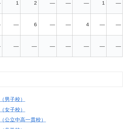
—
1
2
—
—
—
1
—
—
—
6
—
—
4
—
—
—
—
—
—
—
—
—
—
績（男子校）
績（女子校）
績（公立中高一貫校）