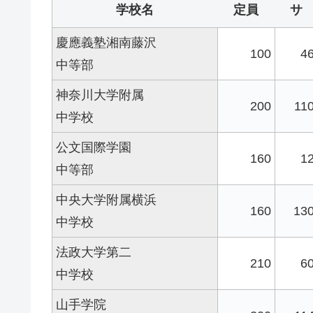
学校名
定員
サ
慶應義塾湘南藤沢
100
4
中等部
神奈川大学附属
200
11
中学校
公文国際学園
160
1
中等部
中央大学附属横浜
160
13
中学校
法政大学第二
210
6
中学校
山手学院