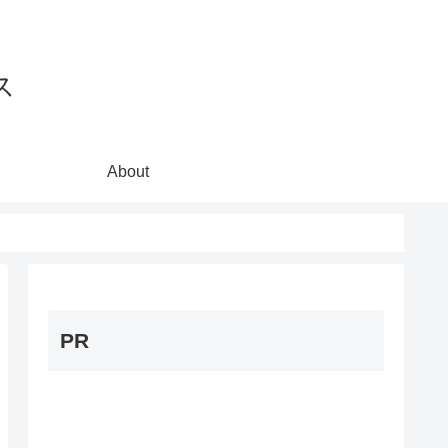
ス
About
PR