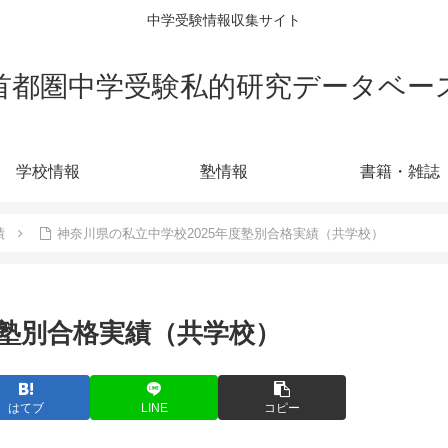
中学受験情報収集サイト
首都圏中学受験私的研究データベー
学校情報
塾情報
書籍・雑誌
績
神奈川県の私立中学校2025年度塾別合格実績（共学校）
度塾別合格実績（共学校）
はてブ
LINE
コピー