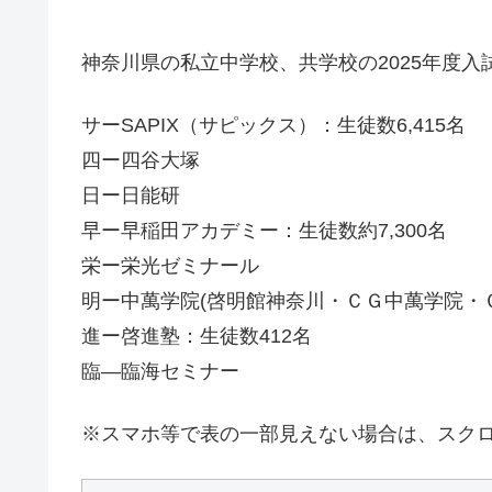
神奈川県の私立中学校、共学校の2025年度入試
サーSAPIX（サピックス）：生徒数6,415名
四ー四谷大塚
日ー日能研
早ー早稲田アカデミー：生徒数約7,300名
栄ー栄光ゼミナール
明ー中萬学院(啓明館神奈川・ＣＧ中萬学院・
進ー啓進塾：生徒数412名
臨—臨海セミナー
※スマホ等で表の一部見えない場合は、スク