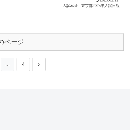
2025.01.12
入試本番
東京都2025年入試日程
のページ
次
…
4
へ