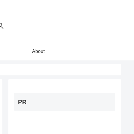
ス
About
PR