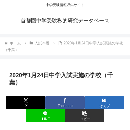
中学受験情報収集サイト
首都圏中学受験私的研究データベース
ホーム
入試本番
2020年1月24日中学入試実施の学校
（千葉）
2020年1月24日中学入試実施の学校（千
葉）
X
Facebook
はてブ
LINE
コピー