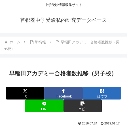
中学受験情報収集サイト
首都圏中学受験私的研究データベース
ホーム
塾情報
早稲田アカデミー合格者数推移（男
子校）
早稲田アカデミー合格者数推移（男子校）
X
Facebook
はてブ
LINE
コピー
2016.07.24
2019.01.17