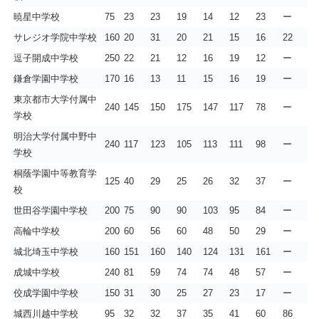
暁星中学校
75
23
23
19
14
12
23
ー
サレジオ学院中学校
160
20
31
20
21
15
16
22
逗子開成中学校
250
22
21
12
16
19
12
ー
鎌倉学園中学校
170
16
13
11
15
16
19
ー
東京都市大学付属中
240
145
150
175
147
117
78
ー
学校
明治大学付属中野中
240
117
123
105
113
111
98
ー
学校
桐蔭学園中等教育学
125
40
29
25
26
32
37
ー
校
世田谷学園中学校
200
75
90
90
103
95
84
ー
高輪中学校
200
60
56
60
48
50
29
ー
城北埼玉中学校
160
151
160
140
124
131
161
ー
成城中学校
240
81
59
74
74
48
57
ー
佼成学園中学校
150
31
30
25
27
23
17
ー
城西川越中学校
95
32
32
37
35
41
60
86