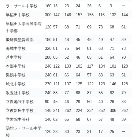
ラ・サール中学校
160
13
23
24
26
6
3
ー
早稲田中学校
300
147
146
157
155
116
132
144
早稲田大学高等学院
120
57
68
71
69
73
68
61
中学部
慶應義塾普通部
180
51
48
45
48
49
47
39
海城中学校
320
81
75
64
81
68
71
73
芝中学校
280
65
52
46
65
61
64
70
本郷中学校
240
122
133
102
117
134
101
128
巣鴨中学校
240
61
66
64
57
83
63
51
城北中学校
270
121
107
125
122
123
146
128
攻玉社中学校
240
88
77
68
87
55
62
79
立教池袋中学校
90
45
46
29
50
40
26
33
立教新座中学校
140
241
262
224
234
252
306
262
学習院中等科
140
62
65
68
67
57
48
39
函館ラ・サール中学
120
23
30
23
31
17
25
ー
校