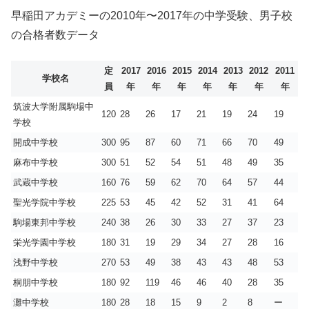
早稲田アカデミーの2010年〜2017年の中学受験、男子校
の合格者数データ
定
2017
2016
2015
2014
2013
2012
2011
学校名
員
年
年
年
年
年
年
年
筑波大学附属駒場中
120
28
26
17
21
19
24
19
学校
開成中学校
300
95
87
60
71
66
70
49
麻布中学校
300
51
52
54
51
48
49
35
武蔵中学校
160
76
59
62
70
64
57
44
聖光学院中学校
225
53
45
42
52
31
41
64
駒場東邦中学校
240
38
26
30
33
27
37
23
栄光学園中学校
180
31
19
29
34
27
28
16
浅野中学校
270
53
49
38
43
43
48
53
桐朋中学校
180
92
119
46
46
40
28
35
灘中学校
180
28
18
15
9
2
8
ー