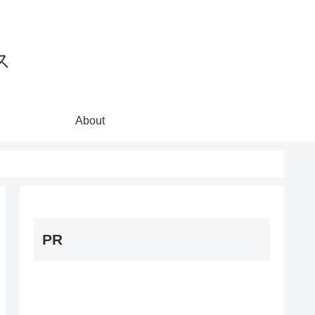
ス
About
PR