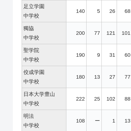
足立学園
140
5
26
68
中学校
獨協
200
77
121
101
中学校
聖学院
190
9
31
60
中学校
佼成学園
180
13
27
77
中学校
日本大学豊山
222
25
102
88
中学校
明法
108
ー
1
13
中学校