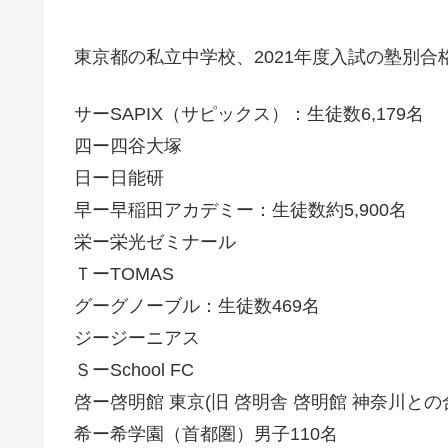
東京都の私立中学校、2021年度入試の塾別合格
サーSAPIX（サピックス）：生徒数6,179名
四ー四谷大塚
日ー日能研
早ー早稲田アカデミー：生徒数約5,900名
栄ー栄光ゼミナール
ＴーTOMAS
グーグノーブル：生徒数469名
ジージーニアス
ＳーSchool FC
啓ー啓明館 東京(旧 啓明舎 啓明館 神奈川との
希ー希学園（首都圏）男子110名