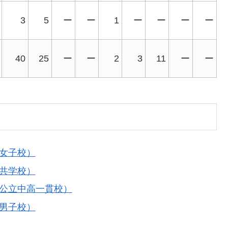
3
5
ー
ー
1
ー
ー
ー
ー
40
25
ー
ー
2
3
11
ー
ー
（女子校）
（共学校）
（公立中高一貫校）
（男子校）