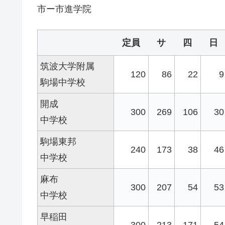
市ー市進学院
定員
サ
四
日
筑波大学附属
120
86
22
9
駒場中学校
開成
300
269
106
30
中学校
駒場東邦
240
173
38
46
中学校
麻布
300
207
54
53
中学校
早稲田
300
213
171
54