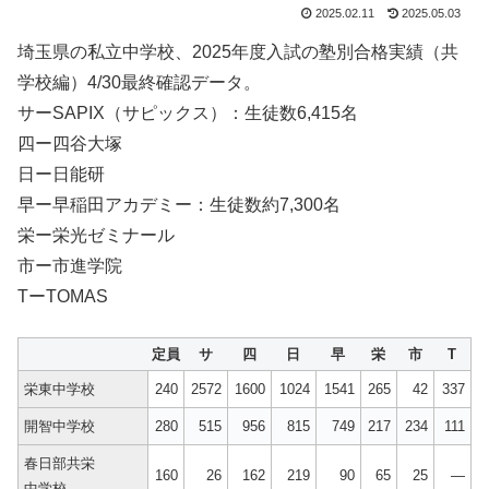
2025.02.11
2025.05.03
埼玉県の私立中学校、2025年度入試の塾別合格実績（共
学校編）4/30最終確認データ。
サーSAPIX（サピックス）：生徒数6,415名
四ー四谷大塚
日ー日能研
早ー早稲田アカデミー：生徒数約7,300名
栄ー栄光ゼミナール
市ー市進学院
TーTOMAS
定員
サ
四
日
早
栄
市
T
栄東中学校
240
2572
1600
1024
1541
265
42
337
開智中学校
280
515
956
815
749
217
234
111
春日部共栄
160
26
162
219
90
65
25
—
中学校