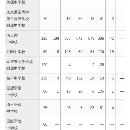
付属中学校
東京農業大学
第三高等学校
70
—
18
50
13
41
3
—
附属中学校
埼玉栄
120
198
933
842
579
386
42
—
中学校
武南中学校
80
6
123
89
81
174
18
—
本庄東高等学校
120
—
4
—
2
28
—
—
附属中学校
昌平中学校
130
4
40
132
24
63
6
—
聖望学園
80
1
13
20
6
105
1
—
中学校
埼玉平成
75
—
26
3
23
51
4
—
中学校
国際学院
80
—
—
—
—
—
—
—
中学校