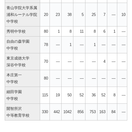
青山学院大学系属
浦和ルーテル学院
20
23
38
5
25
7
—
10
中学校
秀明中学校
80
1
8
11
8
6
1
—
自由の森学園
78
—
1
—
1
—
—
—
中学校
東京成徳大学
70
—
—
—
—
4
—
—
深谷中学校
本庄第一
80
—
—
—
—
—
—
—
中学校
細田学園
115
19
50
52
36
52
8
—
中学校
開智所沢
330
442
1042
856
753
163
84
—
中等教育学校