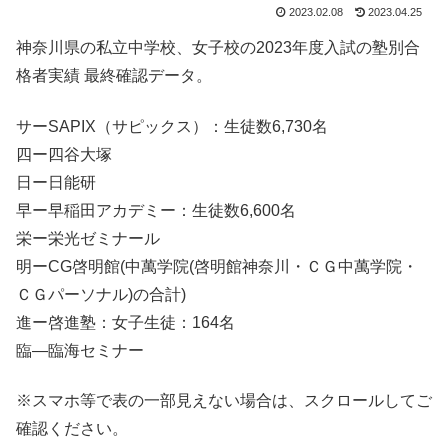
2023.02.08
2023.04.25
神奈川県の私立中学校、女子校の2023年度入試の塾別合
格者実績 最終確認データ。
サーSAPIX（サピックス）：生徒数6,730名
四ー四谷大塚
日ー日能研
早ー早稲田アカデミー：生徒数6,600名
栄ー栄光ゼミナール
明ーCG啓明館(中萬学院(啓明館神奈川・ＣＧ中萬学院・
ＣＧパーソナル)の合計)
進ー啓進塾：女子生徒：164名
臨—臨海セミナー
※スマホ等で表の一部見えない場合は、スクロールしてご
確認ください。