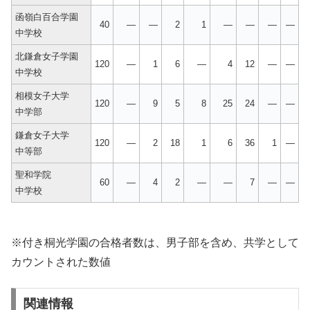
函嶺白百合学園
40
—
—
2
1
—
—
—
—
中学校
北鎌倉女子学園
120
—
1
6
—
4
12
—
—
中学校
相模女子大学
120
—
9
5
8
25
24
—
—
中学部
鎌倉女子大学
120
—
2
18
1
6
36
1
—
中等部
聖和学院
60
—
4
2
—
—
7
—
—
中学校
※付き桐光学園の合格者数は、男子部を含め、共学として
カウントされた数値
関連情報