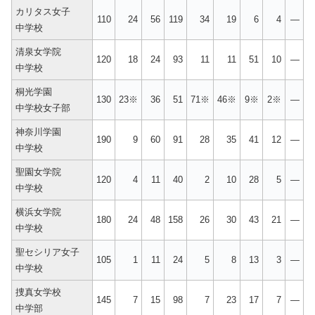
カリタス女子
110
24
56
119
34
19
6
4
—
中学校
清泉女学院
120
18
24
93
11
11
51
10
—
中学校
桐光学園
130
23※
36
51
71※
46※
9※
2※
—
中学校女子部
神奈川学園
190
9
60
91
28
35
41
12
—
中学校
聖園女学院
120
4
11
40
2
10
28
5
—
中学校
横浜女学院
180
24
48
158
26
30
43
21
—
中学校
聖セシリア女子
105
1
11
24
5
8
13
3
—
中学校
捜真女学校
145
7
15
98
7
23
17
7
—
中学部