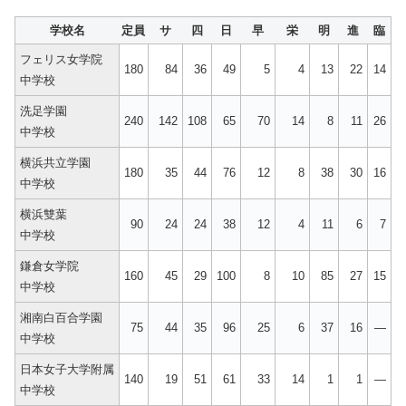
学校名
定員
サ
四
日
早
栄
明
進
臨
フェリス女学院
180
84
36
49
5
4
13
22
14
中学校
洗足学園
240
142
108
65
70
14
8
11
26
中学校
横浜共立学園
180
35
44
76
12
8
38
30
16
中学校
横浜雙葉
90
24
24
38
12
4
11
6
7
中学校
鎌倉女学院
160
45
29
100
8
10
85
27
15
中学校
湘南白百合学園
75
44
35
96
25
6
37
16
—
中学校
日本女子大学附属
140
19
51
61
33
14
1
1
—
中学校