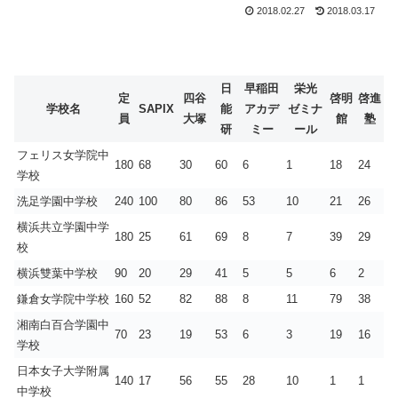
2018.02.27
2018.03.17
日
早稲田
栄光
定
四谷
啓明
啓進
学校名
SAPIX
能
アカデ
ゼミナ
員
大塚
館
塾
研
ミー
ール
フェリス女学院中
180
68
30
60
6
1
18
24
学校
洗足学園中学校
240
100
80
86
53
10
21
26
横浜共立学園中学
180
25
61
69
8
7
39
29
校
横浜雙葉中学校
90
20
29
41
5
5
6
2
鎌倉女学院中学校
160
52
82
88
8
11
79
38
湘南白百合学園中
70
23
19
53
6
3
19
16
学校
日本女子大学附属
140
17
56
55
28
10
1
1
中学校