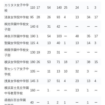
カリタス女子中学
110
17
54
140
25
24
1
3
校
清泉女学院中学校
95
28
26
93
4
13
34
17
桐光学園中学校女
140
6
31
42
ー
ー
ー
ー
子部
神奈川学園中学校
190
1
54
103
ー
48
35
17
聖園女学院中学校
115
4
13
40
1
13
14
3
桐蔭学園中学校女
130
19
23
31
ー
ー
ー
ー
子部
横浜女学院中学校
180
26
53
71
18
17
38
15
聖セシリア女子中
105
ー
11
13
10
32
3
ー
学校
捜真女学校中学部
145
3
17
51
4
23
13
4
横浜富士見丘学園
160
ー
1
ー
ー
13
1
ー
中等教育学校
函嶺白百合学園
40
ー
1
2
1
ー
1
ー