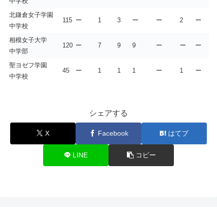
中学校
北鎌倉女子学園
115
ー
1
3
ー
ー
2
ー
中学校
相模女子大学
120
ー
7
9
9
ー
ー
ー
中学部
聖ヨゼフ学園
45
ー
1
1
1
ー
1
ー
中学校
シェアする
X
Facebook
はてブ
LINE
コピー