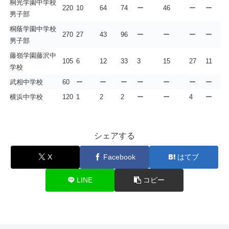
桐光学園中学校
220
10
64
74
ー
46
ー
ー
男子部
桐蔭学園中学校
270
27
43
96
ー
ー
ー
ー
男子部
藤嶺学園藤沢中
105
6
12
33
3
15
27
11
学校
武相中学校
60
ー
ー
ー
ー
ー
ー
ー
横浜中学校
120
1
2
2
ー
ー
4
ー
シェアする
X
Facebook
はてブ
LINE
コピー