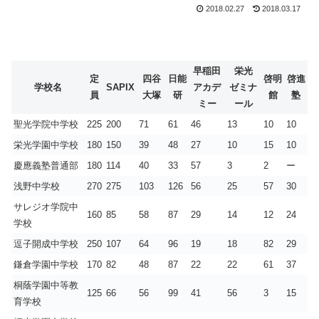
2018.02.27
2018.03.17
早稲田
栄光
定
四谷
日能
啓明
啓進
学校名
SAPIX
アカデ
ゼミナ
員
大塚
研
館
塾
ミー
ール
聖光学院中学校
225
200
71
61
46
13
10
10
栄光学園中学校
180
150
39
48
27
10
15
10
慶應義塾普通部
180
114
40
33
57
3
2
ー
浅野中学校
270
275
103
126
56
25
57
30
サレジオ学院中
160
85
58
87
29
14
12
24
学校
逗子開成中学校
250
107
64
96
19
18
82
29
鎌倉学園中学校
170
82
48
87
22
22
61
37
桐蔭学園中等教
125
66
56
99
41
56
3
15
育学校