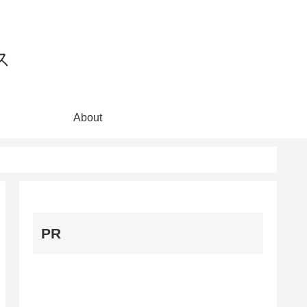
ス
About
PR