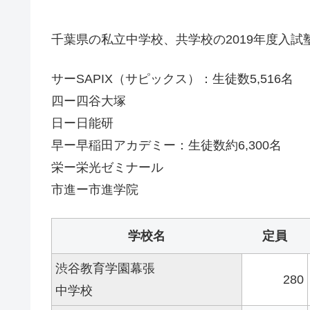
千葉県の私立中学校、共学校の2019年度入試
サーSAPIX（サピックス）：生徒数5,516名
四ー四谷大塚
日ー日能研
早ー早稲田アカデミー：生徒数約6,300名
栄ー栄光ゼミナール
市進ー市進学院
学校名
定員
渋谷教育学園幕張
280
中学校