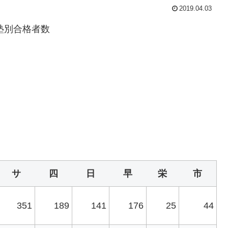
2019.04.03
塾別合格者数
サ
四
日
早
栄
市
351
189
141
176
25
44