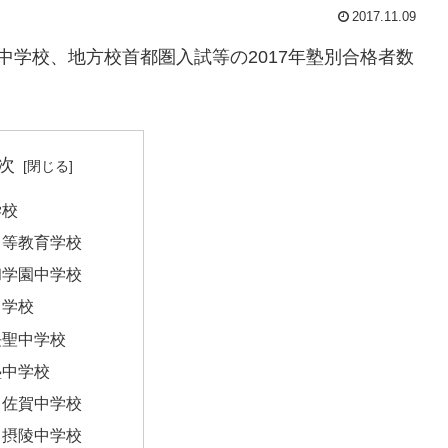
2017.11.09
中学校、地方校首都圏入試等の2017年塾別合格者数
次
学校
中等教育学校
和学園中学校
中学校
長聖中学校
塾中学校
田佐賀中学校
田摂陵中学校