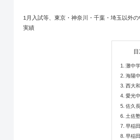
1月入試等、東京・神奈川・千葉・埼玉以外の
実績
目
灘中
海陽
西大
愛光
佐久
土佐
早稲
早稲