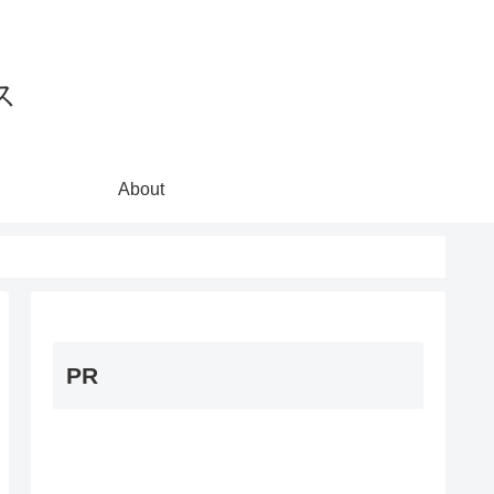
ス
About
PR