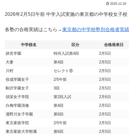
2025.12.20
2026年2月5日午前 中学入試実施の東京都の中学校女子校
各塾の合格実績はこちら→
東京都の中学校塾別合格者実績
中学校名
区分
合格発表日
跡見学園
特待入試第4回
2月5日
大妻
第4回
2月5日
川村
セレクト⑥
2月5日
佼成学園女子
2/5午前
2月5日
駒沢学園女子
3回
2月5日
頌栄女子学院
第2回入試
2月6日
白梅学園清修
第4回
2月5日
瀧野川女子学園
第6回
2月5日
東京家政学院
2/5午前
2月5日
東京家政大学附属
第6回
2月5日