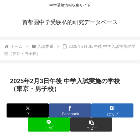
中学受験情報収集サイト
首都圏中学受験私的研究データベース
ホーム
入試本番
2025年2月3日午後 中学入試実施の学
校（東京・男子校）
2025年2月3日午後 中学入試実施の学校
（東京・男子校）
X
Facebook
はてブ
LINE
コピー