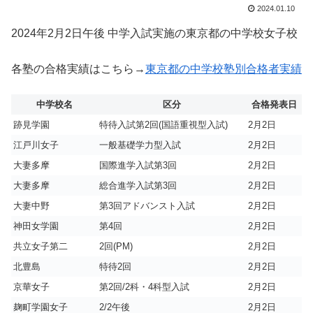
2024.01.10
2024年2月2日午後 中学入試実施の東京都の中学校女子校
各塾の合格実績はこちら→
東京都の中学校塾別合格者実績
中学校名
区分
合格発表日
跡見学園
特待入試第2回(国語重視型入試)
2月2日
江戸川女子
一般基礎学力型入試
2月2日
大妻多摩
国際進学入試第3回
2月2日
大妻多摩
総合進学入試第3回
2月2日
大妻中野
第3回アドバンスト入試
2月2日
神田女学園
第4回
2月2日
共立女子第二
2回(PM)
2月2日
北豊島
特待2回
2月2日
京華女子
第2回/2科・4科型入試
2月2日
麹町学園女子
2/2午後
2月2日