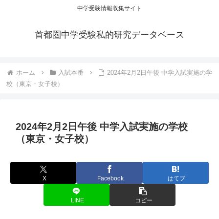
中学受験情報収集サイト
首都圏中学受験私的研究データベース
ホーム
入試本番
2024年2月2日午後 中学入試実施の学
校（東京・女子校）
2024年2月2日午後 中学入試実施の学校
（東京・女子校）
X
Facebook
はてブ
LINE
コピー