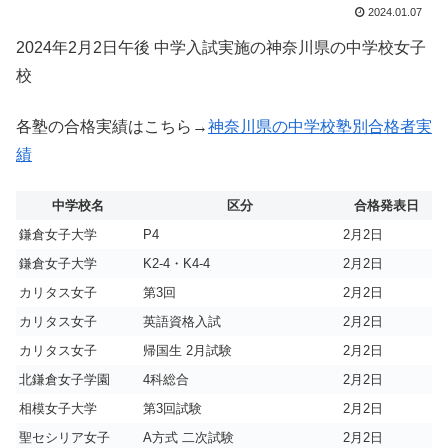
2024.01.07
2024年2月2日午後 中学入試実施の神奈川県の中学校女子
校
各塾の合格実績はこちら→
神奈川県の中学校塾別合格者実
績
中学校名
区分
合格発表日
鎌倉女子大学
P4
2月2日
鎌倉女子大学
K2-4・K4-4
2月2日
カリタス女子
第3回
2月2日
カリタス女子
英語資格入試
2月2日
カリタス女子
帰国生 2月試験
2月2日
北鎌倉女子学園
4科総合
2月2日
相模女子大学
第3回試験
2月2日
聖セシリア女子
A方式 二次試験
2月2日