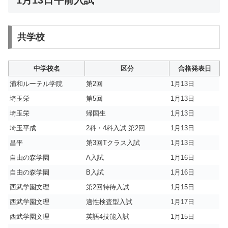
1月13日午前入試
共学校
中学校名
区分
合格発表日
浦和ルーテル学院
第2回
1月13日
埼玉栄
第5回
1月13日
埼玉栄
帰国生
1月13日
埼玉平成
2科・4科入試 第2回
1月13日
昌平
第3回Tクラス入試
1月13日
自由の森学園
A入試
1月16日
自由の森学園
B入試
1月16日
西武学園文理
第2回特待入試
1月15日
西武学園文理
適性検査型入試
1月17日
西武学園文理
英語4技能入試
1月15日