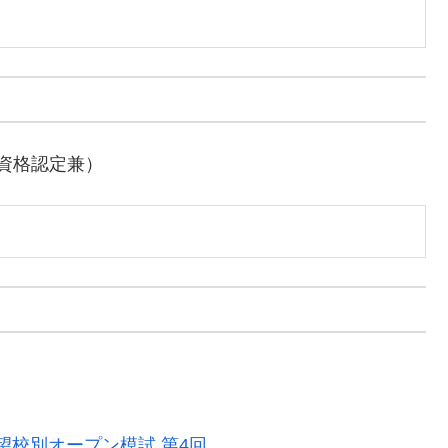
資格認定兼）
望校別オープン模試 第4回