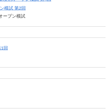
ン模試 第2回
オープン模試
1回