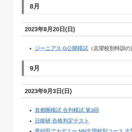
8月
2023年8月20日(日)
ジーニアス G公開模試
（志望校別特訓の
9月
2023年9月3日(日)
首都圏模試 合判模試 第3回
日能研 合格判定テスト
早稲田アカデミー NN志望校別コース 志