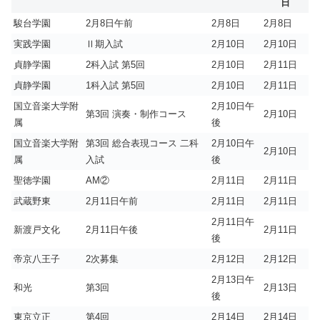
日
駿台学園
2月8日午前
2月8日
2月8日
実践学園
Ⅱ期入試
2月10日
2月10日
貞静学園
2科入試 第5回
2月10日
2月11日
貞静学園
1科入試 第5回
2月10日
2月11日
国立音楽大学附
2月10日午
第3回 演奏・制作コース
2月10日
属
後
国立音楽大学附
第3回 総合表現コース 二科
2月10日午
2月10日
属
入試
後
聖徳学園
AM②
2月11日
2月11日
武蔵野東
2月11日午前
2月11日
2月11日
2月11日午
新渡戸文化
2月11日午後
2月11日
後
帝京八王子
2次募集
2月12日
2月12日
2月13日午
和光
第3回
2月13日
後
東京立正
第4回
2月14日
2月14日