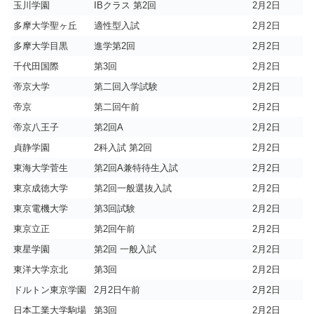
玉川学園
IBクラス 第2回
2月2日
多摩大学聖ヶ丘
適性型入試
2月2日
多摩大学目黒
進学第2回
2月2日
千代田国際
第3回
2月2日
帝京大学
第二回入学試験
2月2日
帝京
第二回午前
2月2日
帝京八王子
第2回A
2月2日
貞静学園
2科入試 第2回
2月2日
東海大学菅生
第2回A兼特待生入試
2月2日
東京成徳大学
第2回一般選抜入試
2月2日
東京電機大学
第3回試験
2月2日
東京立正
第2回午前
2月2日
東星学園
第2回 一般入試
2月2日
東洋大学京北
第3回
2月2日
ドルトン東京学園
2月2日午前
2月2日
日本工業大学駒場
第3回
2月2日