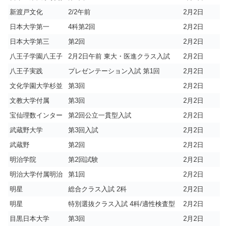
新渡戸文化
2/2午前
2月2日
日本大学第一
4科第2回
2月2日
日本大学第三
第2回
2月2日
八王子学園八王子
2月2日午前 東大・医進クラス入試
2月2日
八王子実践
プレゼンテーション入試 第1回
2月2日
文化学園大学杉並
第3回
2月2日
文教大学付属
第3回
2月2日
宝仙理数インター
第2回公立一貫型入試
2月2日
武蔵野大学
第3回入試
2月2日
武蔵野
第2回
2月2日
明治学院
第2回試験
2月2日
明治大学付属明治
第1回
2月2日
明星
総合クラス入試 2科
2月2日
明星
特別選抜クラス入試 4科/適性検査型
2月2日
目黒日本大学
第3回
2月2日