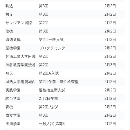
駒込
第3回
2月2日
桜丘
第3回
2月2日
サレジアン国際
第2回
2月2日
修徳
第3回
2月2日
淑徳巣鴨
第2回一般入試
2月3日
聖徳学園
プログラミング
2月2日
芝浦工業大学附属
第2回
2月2日
渋谷教育学園渋谷
第2回
2月3日
順天
第2回A入試
2月2日
城西大学附属城西
第2回午前・適性検査型
2月2日
実践学園
適性検査型入試
2月2日
駿台学園
2月2日午前
2月2日
青稜
第2回入試A
2月2日
成立学園
第3回
2月2日
玉川学園
一般入試 第3回
2月2日