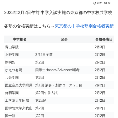
2023.01.08
2023年2月2日午前 中学入試実施の東京都の中学校共学校
各塾の合格実績はこちら→
東京都の中学校塾別合格者実績
中学校名
区分
合格発表日
青山学院
2月3日
上野学園
2月2日午前
2月2日
穎明館
第2回
2月2日
かえつ有明
国際生Honors/Advanced選考
2月2日
共栄学園
第3回
2月2日
国立音楽大学附属
第1回 演奏・創作コース 2日目
2月2日
啓明学園
第2回午前入試
2月2日
工学院大学附属
第2回A
2月2日
国学院大学久我山
第2回
2月2日
国士舘
第2回
2月2日