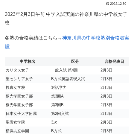
2022.12.30
2023年2月3日午前 中学入試実施の神奈川県の中学校女子
校
各塾の合格実績はこちら→
神奈川県の中学校塾別合格者実
績
中学校名
区分
合格発表日
カリタス女子
一般入試 第4回
2月3日
聖セシリア女子
B方式英語表現入試
2月3日
捜真女学校
対話学力
2月3日
桐光学園女子部
第3回A
2月3日
桐光学園女子部
第3回B
2月3日
日本女子大学附属
第2回入試
2月3日
聖園女学院
3次
2月3日
横浜共立学園
B方式
2月3日