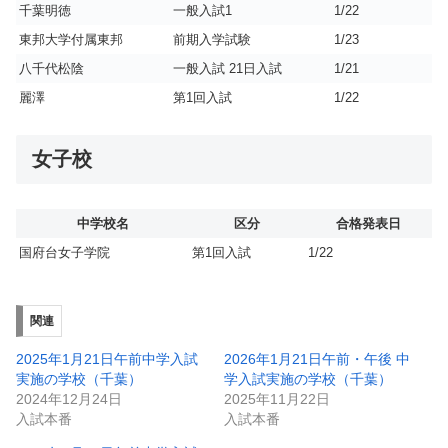
千葉明徳
一般入試1
1/22
東邦大学付属東邦
前期入学試験
1/23
八千代松陰
一般入試 21日入試
1/21
麗澤
第1回入試
1/22
女子校
中学校名
区分
合格発表日
国府台女子学院
第1回入試
1/22
関連
2025年1月21日午前中学入試
2026年1月21日午前・午後 中
実施の学校（千葉）
学入試実施の学校（千葉）
2024年12月24日
2025年11月22日
入試本番
入試本番