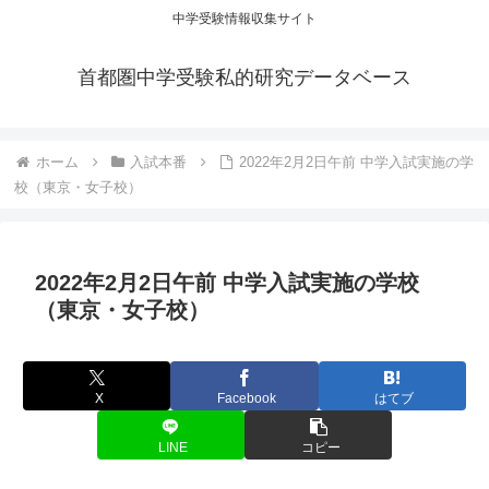
中学受験情報収集サイト
首都圏中学受験私的研究データベース
ホーム
入試本番
2022年2月2日午前 中学入試実施の学
校（東京・女子校）
2022年2月2日午前 中学入試実施の学校
（東京・女子校）
X
Facebook
はてブ
LINE
コピー