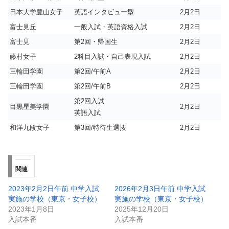
日本大学豊山女子
英語インタビュー型
2月2日
富士見丘
一般入試・英語資格入試
2月2日
富士見
第2回・帰国生
2月2日
藤村女子
2科目入試・自己表現入試
2月2日
三輪田学園
第2回/午前A
2月2日
三輪田学園
第2回/午前B
2月2日
第2回入試
目黒星美学園
2月2日
英語入試
和洋九段女子
第3回/特待生選抜
2月2日
関連
2023年2月2日午前 中学入試
2026年2月3日午前 中学入試
実施の学校（東京・女子校）
実施の学校（東京・女子校）
2023年1月8日
2025年12月20日
入試本番
入試本番