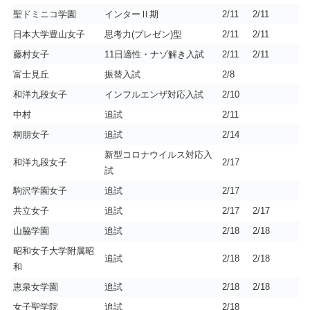
聖ドミニコ学園
インターⅡ期
2/11
2/11
日本大学豊山女子
思考力(プレゼン)型
2/11
2/11
藤村女子
11日適性・ナゾ解き入試
2/11
2/11
富士見丘
振替入試
2/8
和洋九段女子
インフルエンザ対応入試
2/10
中村
追試
2/11
桐朋女子
追試
2/14
新型コロナウイルス対応入
和洋九段女子
2/17
試
駒沢学園女子
追試
2/17
共立女子
追試
2/17
2/17
山脇学園
追試
2/18
2/18
昭和女子大学附属昭
追試
2/18
2/18
和
恵泉女学園
追試
2/18
2/18
女子聖学院
追試
2/18