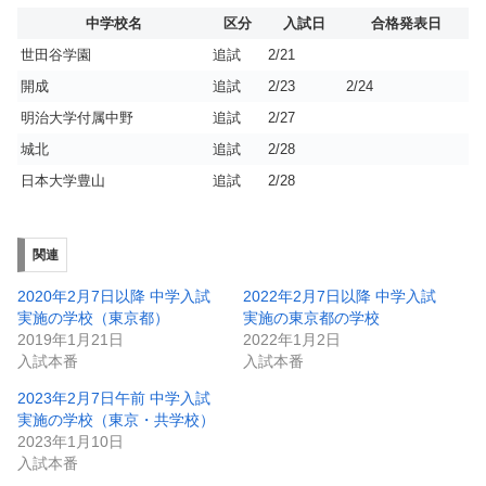
中学校名
区分
入試日
合格発表日
世田谷学園
追試
2/21
開成
追試
2/23
2/24
明治大学付属中野
追試
2/27
城北
追試
2/28
日本大学豊山
追試
2/28
関連
2020年2月7日以降 中学入試
2022年2月7日以降 中学入試
実施の学校（東京都）
実施の東京都の学校
2019年1月21日
2022年1月2日
入試本番
入試本番
2023年2月7日午前 中学入試
実施の学校（東京・共学校）
2023年1月10日
入試本番