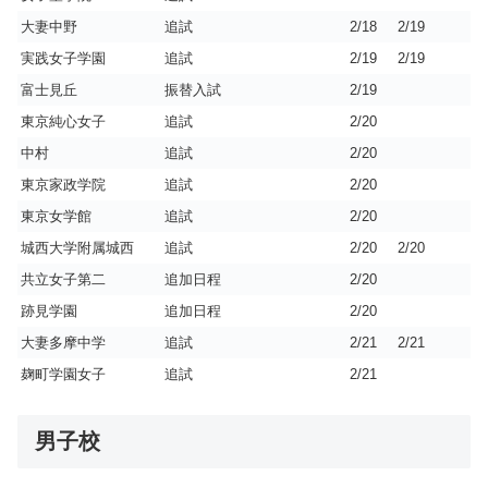
大妻中野
追試
2/18
2/19
実践女子学園
追試
2/19
2/19
富士見丘
振替入試
2/19
東京純心女子
追試
2/20
中村
追試
2/20
東京家政学院
追試
2/20
東京女学館
追試
2/20
城西大学附属城西
追試
2/20
2/20
共立女子第二
追加日程
2/20
跡見学園
追加日程
2/20
大妻多摩中学
追試
2/21
2/21
麹町学園女子
追試
2/21
男子校