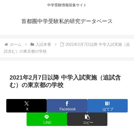
中学受験情報収集サイト
首都圏中学受験私的研究データベース
ホーム
入試本番
2021年2月7日以降 中学入試実施（追
試含む）の東京都の学校
2021年2月7日以降 中学入試実施（追試含
む）の東京都の学校
X
Facebook
はてブ
LINE
コピー