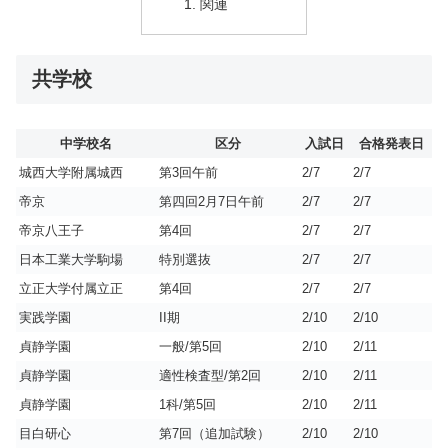
関連
共学校
中学校名
区分
入試日
合格発表日
城西大学附属城西
第3回午前
2/7
2/7
帝京
第四回2月7日午前
2/7
2/7
帝京八王子
第4回
2/7
2/7
日本工業大学駒場
特別選抜
2/7
2/7
立正大学付属立正
第4回
2/7
2/7
実践学園
II期
2/10
2/10
貞静学園
一般/第5回
2/10
2/11
貞静学園
適性検査型/第2回
2/10
2/11
貞静学園
1科/第5回
2/10
2/11
目白研心
第7回（追加試験）
2/10
2/10