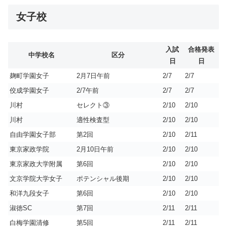
女子校
入試
合格発表
中学校名
区分
日
日
麹町学園女子
2月7日午前
2/7
2/7
佼成学園女子
2/7午前
2/7
2/7
川村
セレクト③
2/10
2/10
川村
適性検査型
2/10
2/10
自由学園女子部
第2回
2/10
2/11
東京家政学院
2月10日午前
2/10
2/10
東京家政大学附属
第6回
2/10
2/10
文京学院大学女子
ポテンシャル後期
2/10
2/10
和洋九段女子
第6回
2/10
2/10
淑徳SC
第7回
2/11
2/11
白梅学園清修
第5回
2/11
2/11