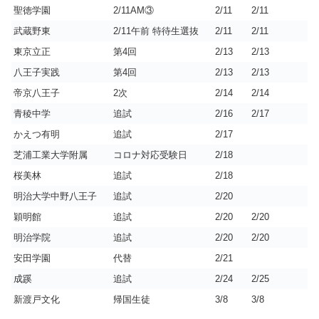
聖徳学園
2/11AM③
2/11
2/11
武蔵野東
2/11午前 特待生選抜
2/11
2/11
東京立正
第4回
2/13
2/13
八王子実践
第4回
2/13
2/13
帝京八王子
2次
2/14
2/14
青稜中学
追試
2/16
2/17
かえつ有明
追試
2/17
芝浦工業大学附属
コロナ対応受験日
2/18
桜美林
追試
2/18
明治大学中野八王子
追試
2/20
穎明館
追試
2/20
2/20
明治学院
追試
2/20
2/20
安田学園
代替
2/21
成蹊
追試
2/24
2/25
新渡戸文化
帰国生徒
3/8
3/8