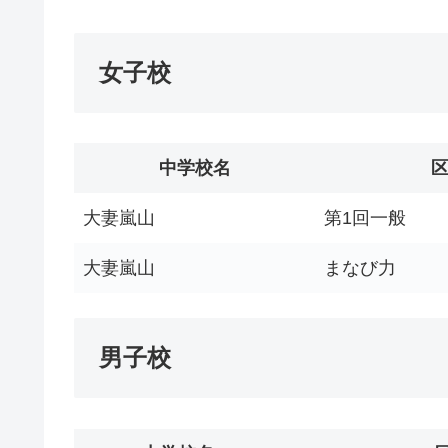
女子校
中学校名
大妻嵐山
第1回一般
大妻嵐山
まなび力
男子校