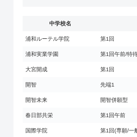
中学校名
浦和ルーテル学院
第1回
浦和実業学園
第1回午前/特
大宮開成
第1回
開智
先端1
開智未来
開智併願型
春日部共栄
第1回午前
国際学院
第1回(専願/一