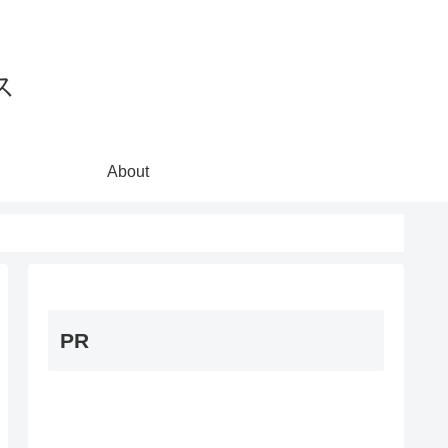
ス
About
PR