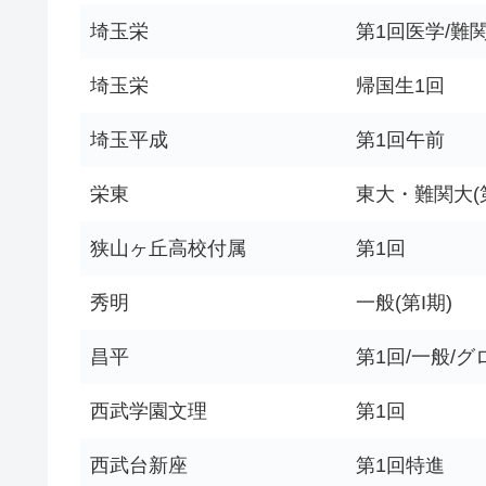
埼玉栄
第1回医学/難関
埼玉栄
帰国生1回
埼玉平成
第1回午前
栄東
東大・難関大(第
狭山ヶ丘高校付属
第1回
秀明
一般(第I期)
昌平
第1回/一般/
西武学園文理
第1回
西武台新座
第1回特進