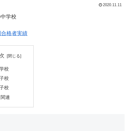
2020.11.11
の中学校
別合格者実績
次
学校
子校
子校
関連