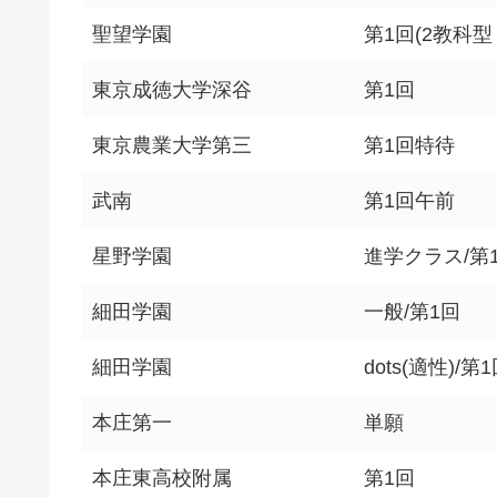
聖望学園
第1回(2教科型
東京成徳大学深谷
第1回
東京農業大学第三
第1回特待
武南
第1回午前
星野学園
進学クラス/第
細田学園
一般/第1回
細田学園
dots(適性)/第
本庄第一
単願
本庄東高校附属
第1回