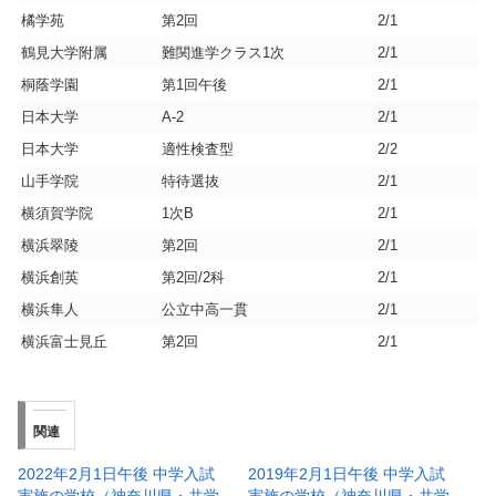
橘学苑
第2回
2/1
鶴見大学附属
難関進学クラス1次
2/1
桐蔭学園
第1回午後
2/1
日本大学
A-2
2/1
日本大学
適性検査型
2/2
山手学院
特待選抜
2/1
横須賀学院
1次B
2/1
横浜翠陵
第2回
2/1
横浜創英
第2回/2科
2/1
横浜隼人
公立中高一貫
2/1
横浜富士見丘
第2回
2/1
関連
2022年2月1日午後 中学入試
2019年2月1日午後 中学入試
実施の学校（神奈川県・共学
実施の学校（神奈川県・共学