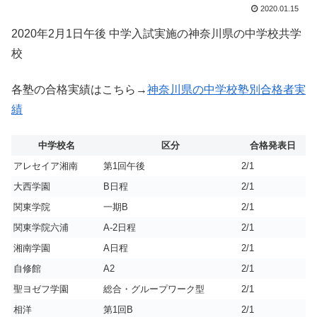
2020.01.15
2020年2月1日午後 中学入試実施の神奈川県の中学校共学
校
各塾の合格実績はこちら→
神奈川県の中学校塾別合格者実
績
中学校名
区分
合格発表日
アレセイア湘南
第1回午後
2/1
大西学園
B日程
2/1
関東学院
一期B
2/1
関東学院六浦
A-2日程
2/1
湘南学園
A日程
2/1
自修館
A2
2/1
聖ヨゼフ学園
総合・グループワーク型
2/1
相洋
第1回B
2/1