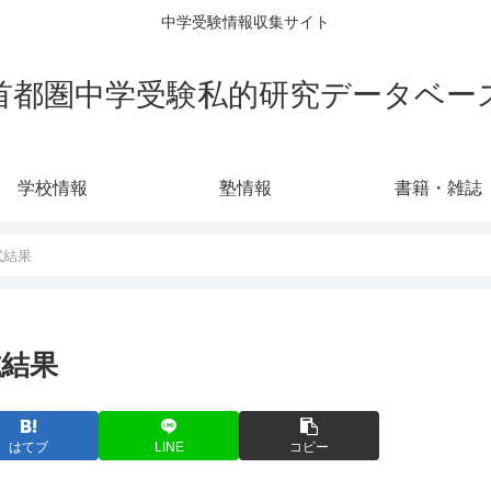
中学受験情報収集サイト
首都圏中学受験私的研究データベー
学校情報
塾情報
書籍・雑誌
試結果
試結果
はてブ
LINE
コピー