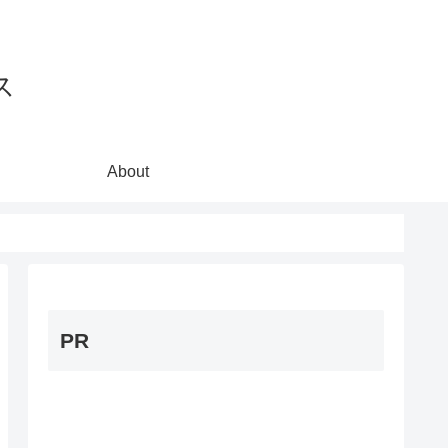
ス
About
PR