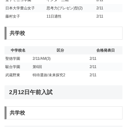
日本大学豊山女子
思考力(プレゼン)型(2)
2/11
藤村女子
11日適性
2/11
共学校
中学校名
区分
合格発表日
聖徳学園
2/11/AM(3)
2/11
駿台学園
第6回
2/11
武蔵野東
特待選抜/未来探究2
2/11
2月12日午前入試
共学校