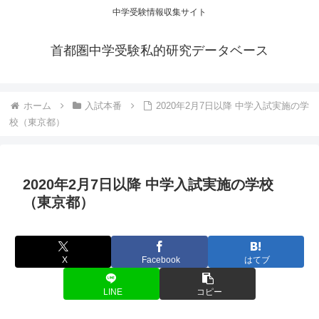
中学受験情報収集サイト
首都圏中学受験私的研究データベース
ホーム
入試本番
2020年2月7日以降 中学入試実施の学
校（東京都）
2020年2月7日以降 中学入試実施の学校
（東京都）
X
Facebook
はてブ
LINE
コピー