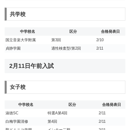
共学校
中学校名
区分
合格発表日
国立音楽大学附属
第3回
2/10
貞静学園
適性検査型/第2回
2/11
2月11日午前入試
女子校
中学校名
区分
合格発表日
淑徳SC
特選A第4回
2/11
白梅学園清修
第4回
2/11
聖ドミニコ学園
インター二期
2/11