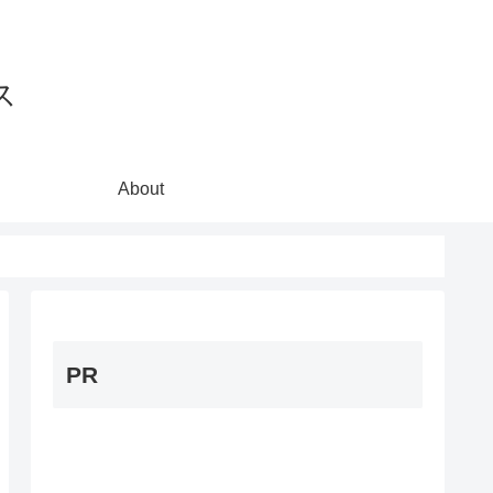
ス
About
PR