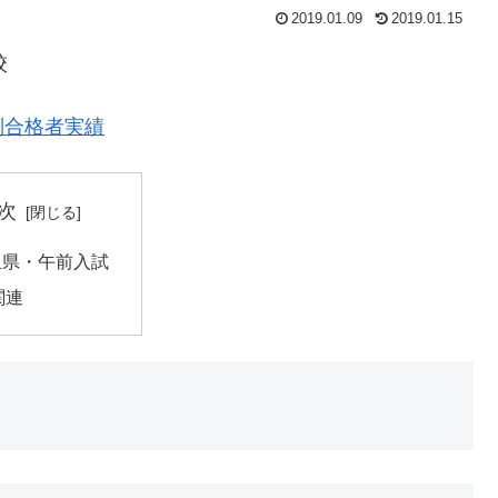
2019.01.09
2019.01.15
校
別合格者実績
次
玉県・午前入試
関連