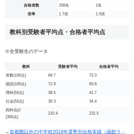
合格者数
208名
2名
倍率
1.7倍
1.5倍
教科別受験者平均点・合格者平均点
※全受験生のデータ
教科
受験者平均
合格者平均
算数(100点)
68.7
73.3
国語(100点)
72.9
83.8
理科(50点)
38.5
41.7
社会(50点)
30.3
34.4
四科合計
210.4
232.5
(300点)
→
首都圏以外の中学校2018年度塾別合格実績（函館ラ・