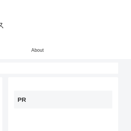
ス
About
PR