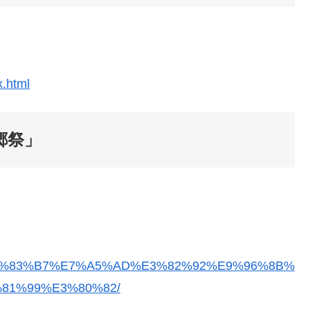
x.html
郷祭」
AC%E9%83%B7%E7%A5%AD%E3%82%92%E9%96%8B%
81%99%E3%80%82/