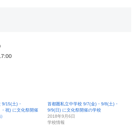
0
7:00
/15(土)・
首都圏私立中学校 9/7(金)・9/8(土)・
7(月・祝) に文化祭開催
9/9(日) に文化祭開催の学校
編）
2018年9月6日
学校情報